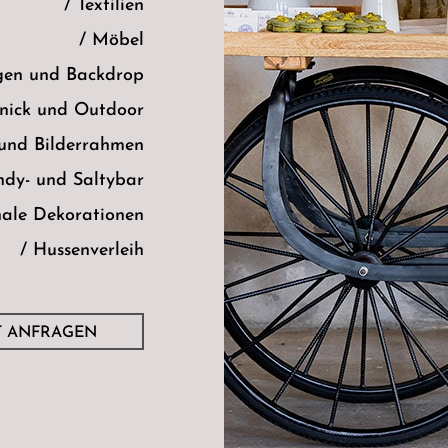
/ Textilien
/ Möbel
gen und Backdrop
knick und Outdoor
 und Bilderrahmen
ndy- und Saltybar
nale Dekorationen
/ Hussenverleih
T ANFRAGEN