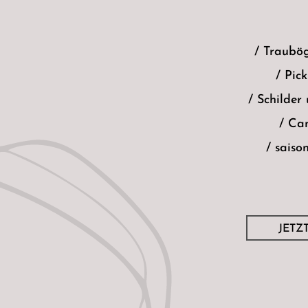
/ Traubö
/ Pic
/ Schilder
/ Ca
/ saiso
JETZ